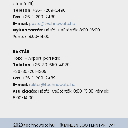
utca felől)
Telefon:
+36-1-209-2490
Fax:
+36-1-209-2489
E-mail:
posta@technowato.hu
Nyitva tartás:
Hétfő-Csütörtök: 8:00-16:00
Péntek: 8:00-14:00
RAKTÁR
Tököl – Airport Ipari Park
Telefon:
+36-30-650-4979,
+36-30-201-1305
Fax:
+36-1-209-2489
E-mail:
raktar@technowato.hu
Árú kiadás:
Hétfő-Csütörtök: 8:00-15:30 Péntek:
8:00-14:00
2023 technowato.hu – © MINDEN JOG FENNTARTVA!