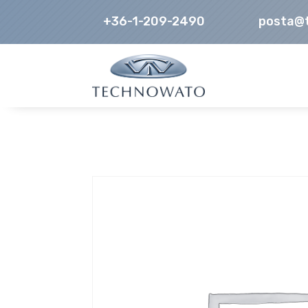
+36-1-209-2490
posta@