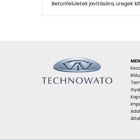
Betonfelületek javítására, üregek ki
MEN
Kez
Rólu
Ter
Gyak
Kap
Imp
Ada
Álta