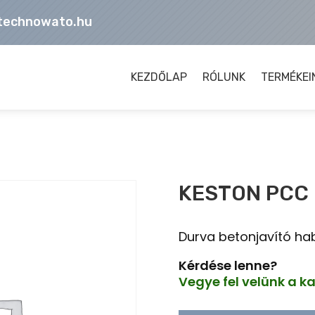
technowato.hu
KEZDŐLAP
RÓLUNK
TERMÉKEI
KESTON PCC
Durva betonjavító h
Kérdése lenne?
Vegye fel velünk a k