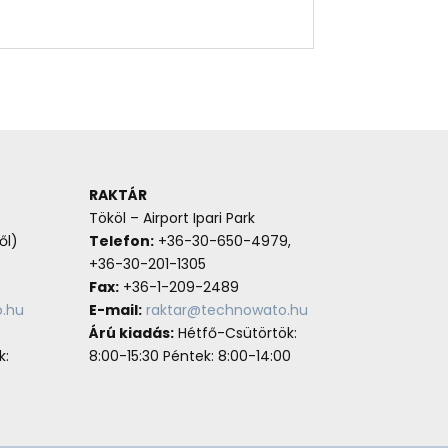
RAKTÁR
Tököl – Airport Ipari Park
ől)
Telefon:
+36-30-650-4979,
+36-30-201-1305
Fax:
+36-1-209-2489
.hu
E-mail:
raktar@technowato.hu
Árú kiadás:
Hétfő-Csütörtök:
k:
8:00-15:30 Péntek: 8:00-14:00