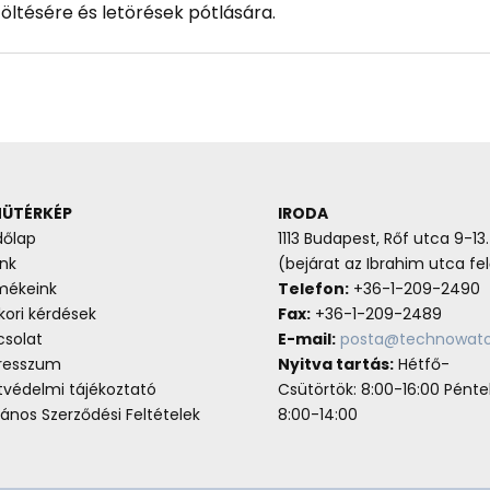
töltésére és letörések pótlására.
ÜTÉRKÉP
IRODA
dőlap
1113 Budapest, Rőf utca 9-13.
nk
(bejárat az Ibrahim utca fel
mékeink
Telefon:
+36-1-209-2490
ori kérdések
Fax:
+36-1-209-2489
csolat
E-mail:
posta@technowato
resszum
Nyitva tartás:
Hétfő-
tvédelmi tájékoztató
Csütörtök: 8:00-16:00 Pénte
lános Szerződési Feltételek
8:00-14:00