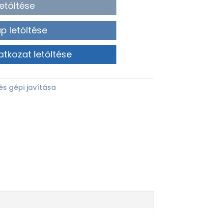
etöltése
p letöltése
atkozat letöltése
és gépi javítása