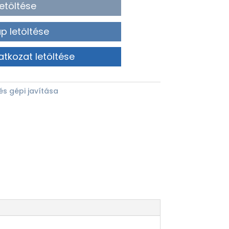
etöltése
p letöltése
atkozat letöltése
és gépi javítása