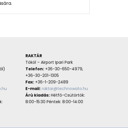
ására.
RAKTÁR
Tököl – Airport Ipari Park
ől)
Telefon:
+36-30-650-4979,
+36-30-201-1305
Fax:
+36-1-209-2489
.hu
E-mail:
raktar@technowato.hu
Árú kiadás:
Hétfő-Csütörtök:
k:
8:00-15:30 Péntek: 8:00-14:00