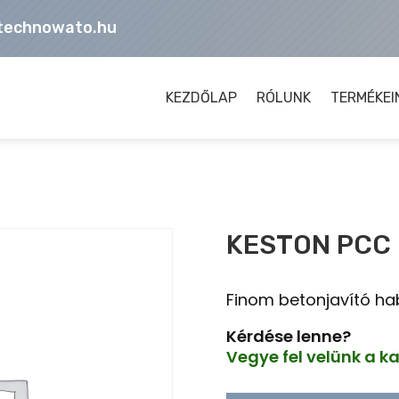
technowato.hu
KEZDŐLAP
RÓLUNK
TERMÉKEI
KESTON PCC 
Finom betonjavító h
Kérdése lenne?
Vegye fel velünk a k