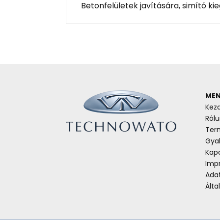
Betonfelületek javítására, simító ki
MEN
Kez
Rólu
Ter
Gyak
Kap
Imp
Ada
Álta