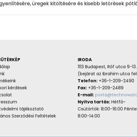
egyenlítésére, üregek kitöltésére és kisebb letörések pótl
ÜTÉRKÉP
IRODA
dőlap
1113 Budapest, Rőf utca 9-13.
nk
(bejárat az Ibrahim utca fel
mékeink
Telefon:
+36-1-209-2490
ori kérdések
Fax:
+36-1-209-2489
csolat
E-mail:
posta@technowato
resszum
Nyitva tartás:
Hétfő-
tvédelmi tájékoztató
Csütörtök: 8:00-16:00 Pénte
lános Szerződési Feltételek
8:00-14:00