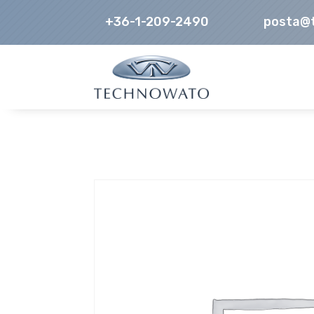
+36-1-209-2490
posta@