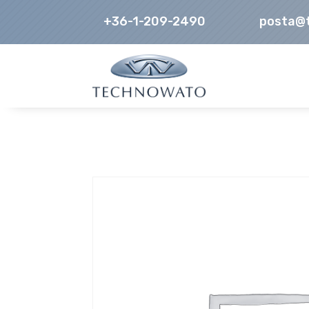
+36-1-209-2490
posta@