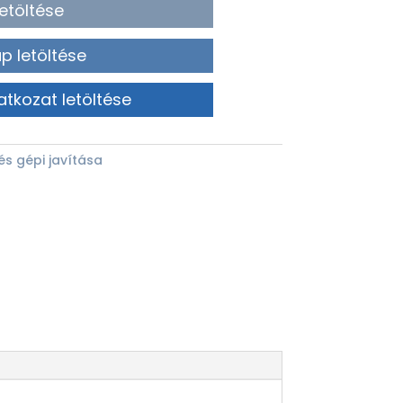
etöltése
p letöltése
atkozat letöltése
és gépi javítása