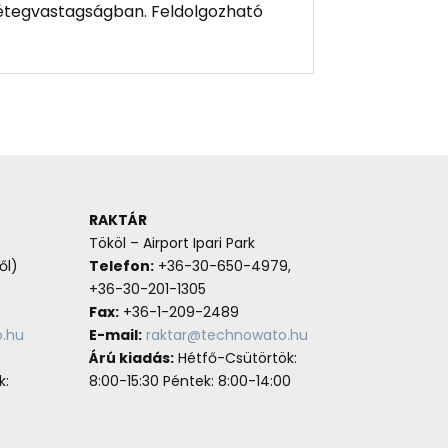
 rétegvastagságban. Feldolgozható
RAKTÁR
Tököl – Airport Ipari Park
ől)
Telefon:
+36-30-650-4979,
+36-30-201-1305
Fax:
+36-1-209-2489
.hu
E-mail:
raktar@technowato.hu
Árú kiadás:
Hétfő-Csütörtök:
k:
8:00-15:30 Péntek: 8:00-14:00