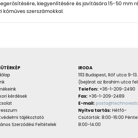
megerősítésére, kiegyenlítésére és javítására 15-50 mm
zi kőműves szerszámokkal.
ÜTÉRKÉP
IRODA
dőlap
1113 Budapest, Rőf utca 9-13.
nk
(bejárat az Ibrahim utca fel
mékeink
Telefon:
+36-1-209-2490
ori kérdések
Fax:
+36-1-209-2489
csolat
E-mail:
posta@technowato
resszum
Nyitva tartás:
Hétfő-
tvédelmi tájékoztató
Csütörtök: 8:00-16:00 Pénte
lános Szerződési Feltételek
8:00-14:00