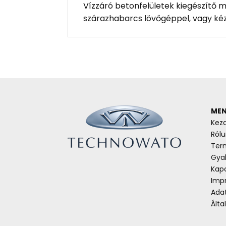
Vízzáró betonfelületek kiegészítő 
szárazhabarcs lövőgéppel, vagy ké
MEN
Kez
Rólu
Ter
Gyak
Kap
Imp
Ada
Álta