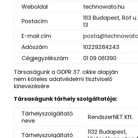
Weboldal
technowato.hu
1113 Budapest, Röf u.
Postacím
13
E-mail cím
posta@technowato
Adószám
10229284243
Cégjegyzékszám
01 09 061390
Társaságunk a GDPR 37. cikke alapján
nem köteles adatvédelmi tisztviselő
kinevezésére
Társaságunk tárhely szolgáltatója:
Tárhelyszolgáltató
RendszerNET Kft.
neve
1132 Budapest,
Tárhelyszolgáltató