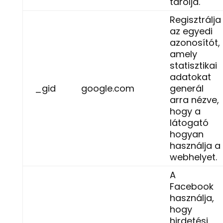
tárolja.
Regisztrálja
az egyedi
azonosítót,
amely
statisztikai
adatokat
_gid
google.com
generál
arra nézve,
hogy a
látogató
hogyan
használja a
webhelyet.
A
Facebook
használja,
hogy
hirdetési