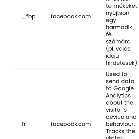
termékeket
nyújtson
_fbp
facebook.com
egy
harmadik
fél
számára
(pl. valós
idejű
hirdetések)
Used to
send data
to Google
Analytics
about the
visitor’s
device and
fr
facebook.com
behaviour.
Tracks the
visitor