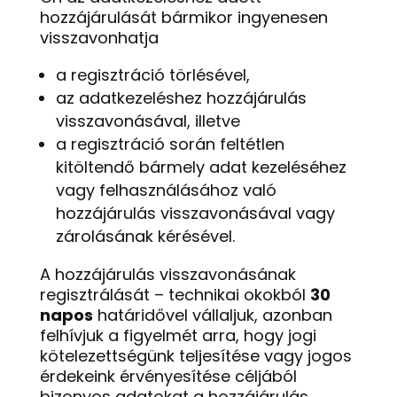
hozzájárulását bármikor ingyenesen
visszavonhatja
a regisztráció törlésével,
az adatkezeléshez hozzájárulás
visszavonásával, illetve
a regisztráció során feltétlen
kitöltendő bármely adat kezeléséhez
vagy felhasználásához való
hozzájárulás visszavonásával vagy
zárolásának kérésével.
A hozzájárulás visszavonásának
regisztrálását – technikai okokból
30
napos
határidővel vállaljuk, azonban
felhívjuk a figyelmét arra, hogy jogi
kötelezettségünk teljesítése vagy jogos
érdekeink érvényesítése céljából
bizonyos adatokat a hozzájárulás