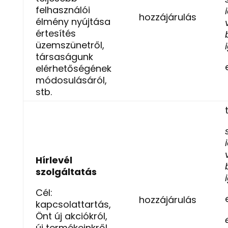
felhasználói
hozzájárulás
élmény nyújtása
értesítés
üzemszünetről,
társaságunk
elérhetőségének
módosulásáról,
stb.
Hírlevél
szolgáltatás
Cél:
hozzájárulás
kapcsolattartás,
Önt új akciókról,
új termékeinkről