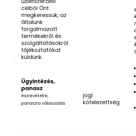
üzletszerzési
célból Önt
megkeressük, az
általunk
forgalmazott
termékekről és
szolgáltatásokról
tájékoztatókat
küldünk.
Ügyintézés,
panasz
jogi
észrevételre,
kötelezettség
panaszra válaszadás