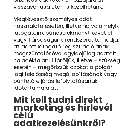
visszavonása után is kezelhetünk.
Megtévesztő személyes adat
használata esetén, illetve ha valamelyik
látogatóink bűncselekményt követ el
vagy Társaságunk rendszerét támadja,
az adott látogató regisztrációjának
megszüntetésével egyidejűleg adatait
haladéktalanul töröljük, illetve – szükség
esetén – megőrizzük azokat a polgári
jogi felelősség megállapításának vagy
büntető eljárás lefolytatásának
időtartama alatt.
Mit kell tudni direkt
marketing és hírlevél
célú
adatkezelésünkről?