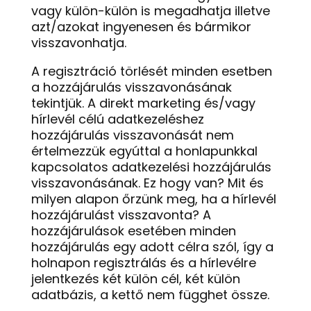
vagy külön-külön is megadhatja illetve
azt/azokat ingyenesen és bármikor
visszavonhatja.
A regisztráció törlését minden esetben
a hozzájárulás visszavonásának
tekintjük. A direkt marketing és/vagy
hírlevél célú adatkezeléshez
hozzájárulás visszavonását nem
értelmezzük egyúttal a honlapunkkal
kapcsolatos adatkezelési hozzájárulás
visszavonásának. Ez hogy van? Mit és
milyen alapon őrzünk meg, ha a hírlevél
hozzájárulást visszavonta? A
hozzájárulások esetében minden
hozzájárulás egy adott célra szól, így a
holnapon regisztrálás és a hírlevélre
jelentkezés két külön cél, két külön
adatbázis, a kettő nem függhet össze.