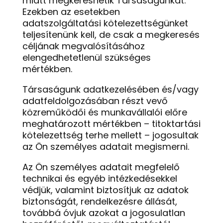
miatt megkereshetik Társaságunkat.
Ezekben az esetekben
adatszolgáltatási kötelezettségünket
teljesítenünk kell, de csak a megkeresés
céljának megvalósításához
elengedhetetlenül szükséges
mértékben.
Társaságunk adatkezelésében és/vagy
adatfeldolgozásában részt vevő
közreműködői és munkavállalói előre
meghatározott mértékben – titoktartási
kötelezettség terhe mellett – jogosultak
az Ön személyes adatait megismerni.
Az Ön személyes adatait megfelelő
technikai és egyéb intézkedésekkel
védjük, valamint biztosítjuk az adatok
biztonságát, rendelkezésre állását,
továbbá óvjuk azokat a jogosulatlan