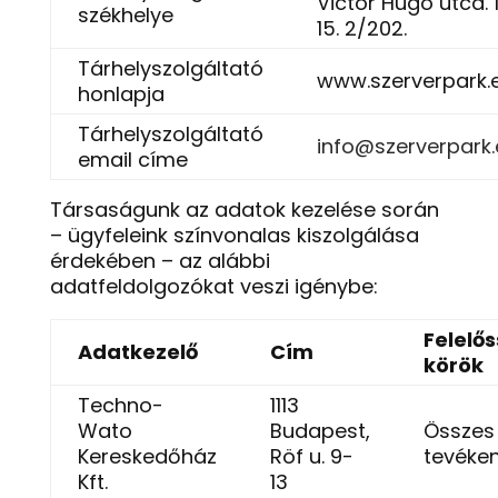
Victor Hugo utca. 1
székhelye
15. 2/202.
Tárhelyszolgáltató
www.szerverpark.
honlapja
Tárhelyszolgáltató
info@szerverpark.
email címe
Társaságunk az adatok kezelése során
– ügyfeleink színvonalas kiszolgálása
érdekében – az alábbi
adatfeldolgozókat veszi igénybe:
Felelős
Adatkezelő
Cím
körök
Techno-
1113
Wato
Budapest,
Összes
Kereskedőház
Röf u. 9-
tevéke
Kft.
13