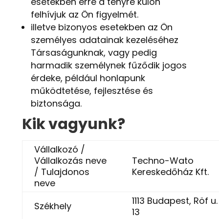
esetekben erre a tényre külön
felhívjuk az Ön figyelmét.
illetve bizonyos esetekben az Ön
személyes adatainak kezeléséhez
Társaságunknak, vagy pedig
harmadik személynek fűződik jogos
érdeke, például honlapunk
működtetése, fejlesztése és
biztonsága.
Kik vagyunk?
Vállalkozó /
Vállalkozás neve
Techno-Wato
/ Tulajdonos
Kereskedőház Kft.
neve
1113 Budapest, Röf u.
Székhely
13