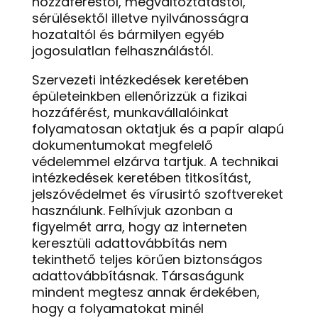
hozzáféréstől, megváltoztatástól,
sérülésektől illetve nyilvánosságra
hozataltól és bármilyen egyéb
jogosulatlan felhasználástól.
Szervezeti intézkedések keretében
épületeinkben ellenőrizzük a fizikai
hozzáférést, munkavállalóinkat
folyamatosan oktatjuk és a papír alapú
dokumentumokat megfelelő
védelemmel elzárva tartjuk. A technikai
intézkedések keretében titkosítást,
jelszóvédelmet és vírusirtó szoftvereket
használunk. Felhívjuk azonban a
figyelmét arra, hogy az interneten
keresztüli adattovábbítás nem
tekinthető teljes körűen biztonságos
adattovábbításnak. Társaságunk
mindent megtesz annak érdekében,
hogy a folyamatokat minél