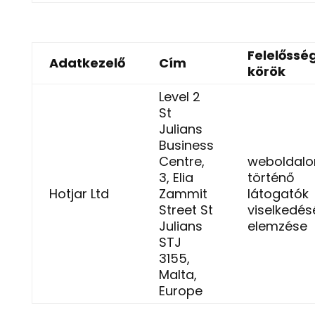
Felelősség
Adatkezelő
Cím
körök
Level 2
St
Julians
Business
Centre,
weboldalo
3, Elia
történő
Hotjar Ltd
Zammit
látogatók
Street St
viselkedés
Julians
elemzése
STJ
3155,
Malta,
Europe