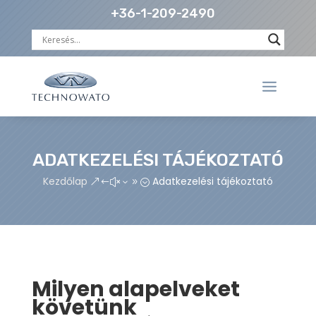
+36-1-209-2490
ADATKEZELÉSI TÁJÉKOZTATÓ
Kezdőlap
Adatkezelési tájékoztató
&#x39;
Milyen alapelveket
követünk