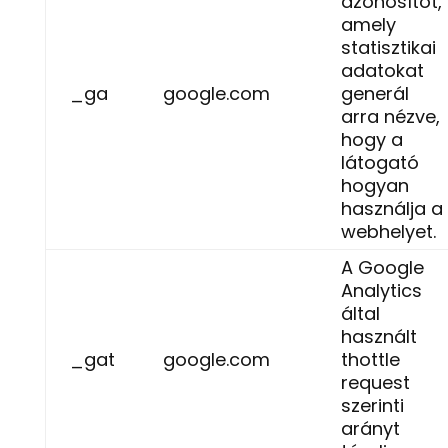
azonosítót,
amely
statisztikai
adatokat
_ga
google.com
generál
arra nézve,
hogy a
látogató
hogyan
használja a
webhelyet.
A Google
Analytics
által
használt
_gat
google.com
thottle
request
szerinti
arányt