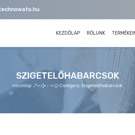
technowato.hu
KEZDŐLAP
RÓLUNK
TERMÉKEI
SZIGETELŐHABARCSOK
Kezdőlap
Category: Szigetelőhabarcsok
&#x39;