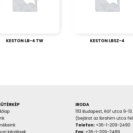
KESTON LB-4 TW
KESTON LBSZ-4
ÜTÉRKÉP
IRODA
dőlap
1113 Budapest, Rőf utca 9-13.
nk
(bejárat az Ibrahim utca fel
mékeink
Telefon:
+36-1-209-2490
ori kérdések
Fax:
+36-1-209-2489