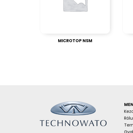
MICROTOP NSM
MEN
Kez
Rólu
Ter
Gyak