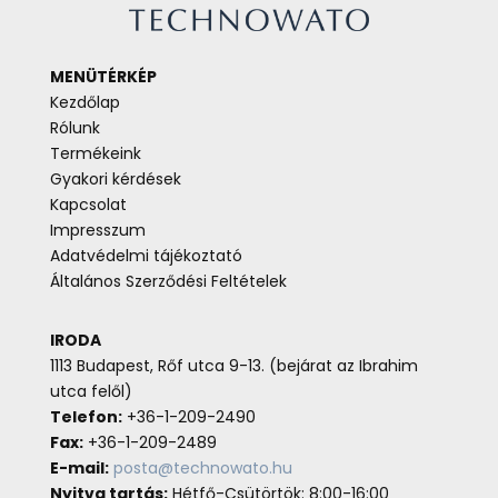
MENÜTÉRKÉP
Kezdőlap
Rólunk
Termékeink
Gyakori kérdések
Kapcsolat
Impresszum
Adatvédelmi tájékoztató
Általános Szerződési Feltételek
IRODA
1113 Budapest, Rőf utca 9-13. (bejárat az Ibrahim
utca felől)
Telefon:
+36-1-209-2490
Fax:
+36-1-209-2489
E-mail:
posta@technowato.hu
Nyitva tartás:
Hétfő-Csütörtök: 8:00-16:00