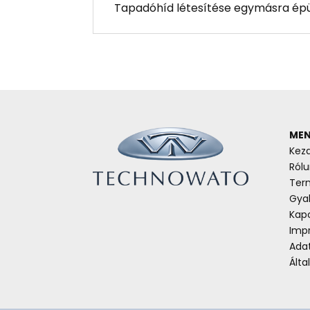
Tapadóhíd létesítése egymásra épül
MEN
Kez
Rólu
Ter
Gyak
Kap
Imp
Ada
Álta