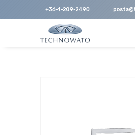
+36-1-209-2490
posta@