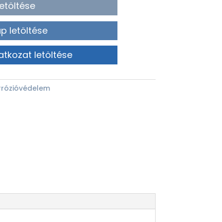
etöltése
p letöltése
atkozat letöltése
rrózióvédelem