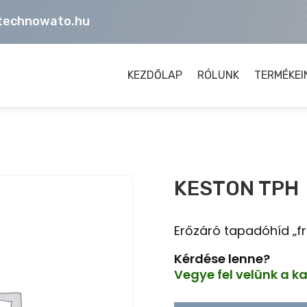
technowato.hu
KEZDŐLAP
RÓLUNK
TERMÉKEI
KESTON TPH
Erőzáró tapadóhíd „fri
Kérdése lenne?
Vegye fel velünk a k