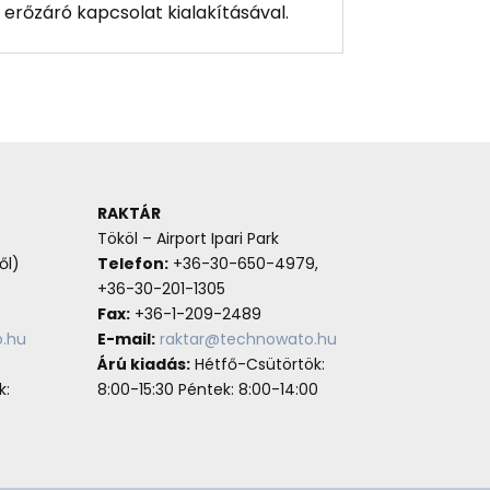
erőzáró kapcsolat kialakításával.
RAKTÁR
Tököl – Airport Ipari Park
ől)
Telefon:
+36-30-650-4979,
+36-30-201-1305
Fax:
+36-1-209-2489
.hu
E-mail:
raktar@technowato.hu
Árú kiadás:
Hétfő-Csütörtök:
k:
8:00-15:30 Péntek: 8:00-14:00