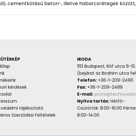
ő, cementkötésű beton-, illetve habarcsrétegek között, 
ÜTÉRKÉP
IRODA
dőlap
1113 Budapest, Rőf utca 9-13.
nk
(bejárat az Ibrahim utca fel
mékeink
Telefon:
+36-1-209-2490
ori kérdések
Fax:
+36-1-209-2489
csolat
E-mail:
posta@technowato
resszum
Nyitva tartás:
Hétfő-
tvédelmi tájékoztató
Csütörtök: 8:00-16:00 Pénte
lános Szerződési Feltételek
8:00-14:00