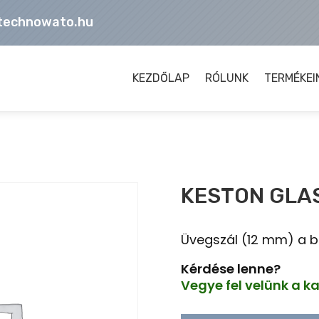
technowato.hu
KEZDŐLAP
RÓLUNK
TERMÉKEI
KESTON GLA
Üvegszál (12 mm) a b
Kérdése lenne?
Vegye fel velünk a k