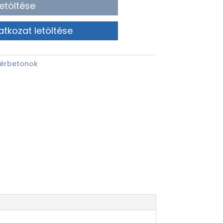
etöltése
atkozat letöltése
térbetonok