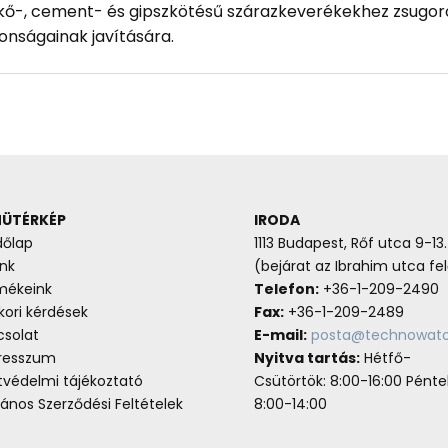
kő-, cement- és gipszkötésű szárazkeverékekhez zsugor
onságainak javítására.
ÜTÉRKÉP
IRODA
dőlap
1113 Budapest, Rőf utca 9-13.
nk
(bejárat az Ibrahim utca fel
mékeink
Telefon:
+36-1-209-2490
ori kérdések
Fax:
+36-1-209-2489
csolat
E-mail:
posta@technowato
resszum
Nyitva tartás:
Hétfő-
tvédelmi tájékoztató
Csütörtök: 8:00-16:00 Pénte
lános Szerződési Feltételek
8:00-14:00