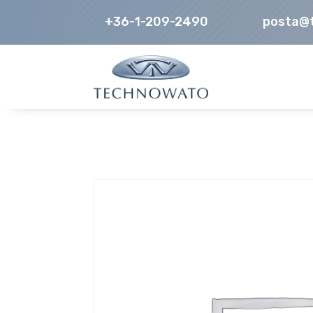
+36-1-209-2490
posta@