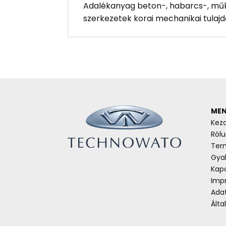
Adalékanyag beton-, habarcs-, mű
szerkezetek korai mechanikai tulajd
MEN
Kez
Rólu
Ter
Gyak
Kap
Imp
Ada
Álta