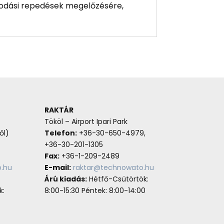
odási repedések megelőzésére,
RAKTÁR
Tököl – Airport Ipari Park
ől)
Telefon:
+36-30-650-4979,
+36-30-201-1305
Fax:
+36-1-209-2489
.hu
E-mail:
raktar@technowato.hu
Árú kiadás:
Hétfő-Csütörtök:
k:
8:00-15:30 Péntek: 8:00-14:00