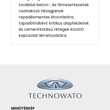
továbbá beton-, és fémszerkezetek
csatlakozó hézagjainak
repedésmentes átvonására,
tapadóhídként kritikus alapfelületek
és cementkötésű rétegek közötti
kapcsolat létrehozására.
MENÜTÉRKÉP