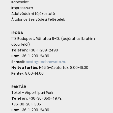
Kapcsolat
Impresszum
Adatvédelmi tájékoztató
Általános Szerződési Feltételek
IRODA
1113 Budapest, Rőf utca 9-13. (bejárat az Ibrahim
utca felől)
Telefon:
+36-1-209-2490
Fax:
+36-1-209-2489
E-mail:
posta@technowato.hu
Nyitva tartás:
Hétfő-Csütörtök: 8:00-16:00
Péntek: 8:00-14:00
RAKTÁR
Tököl – Airport Ipari Park
Telefon:
+36-30-650-4979,
+36-30-201-1305
Fax:
+36-1-209-2489