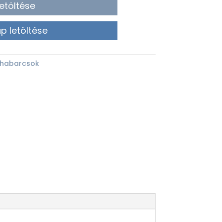
etöltése
p letöltése
 habarcsok