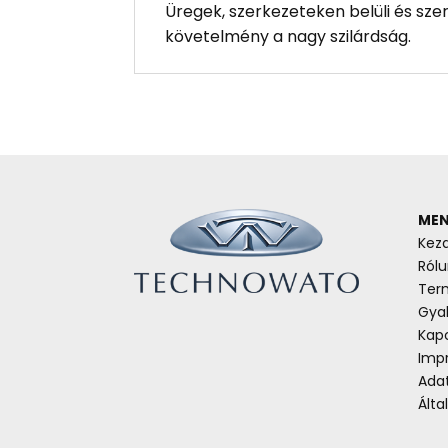
Üregek, szerkezeteken belüli és sze
követelmény a nagy szilárdság.
MEN
Kez
Rólu
Ter
Gyak
Kap
Imp
Ada
Álta