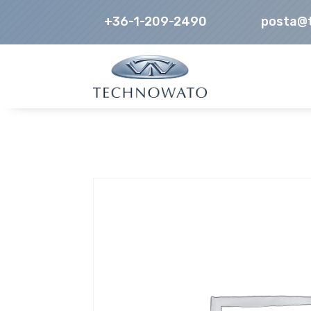
+36-1-209-2490
posta@