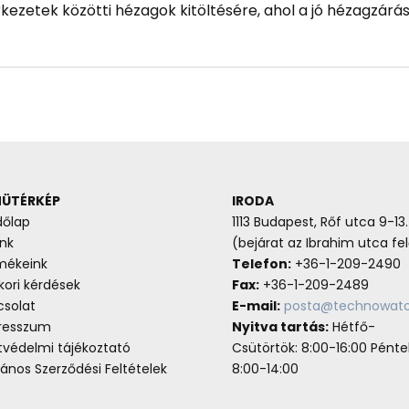
rkezetek közötti hézagok kitöltésére, ahol a jó hézagzár
ÜTÉRKÉP
IRODA
dőlap
1113 Budapest, Rőf utca 9-13.
nk
(bejárat az Ibrahim utca fel
mékeink
Telefon:
+36-1-209-2490
ori kérdések
Fax:
+36-1-209-2489
csolat
E-mail:
posta@technowato
resszum
Nyitva tartás:
Hétfő-
tvédelmi tájékoztató
Csütörtök: 8:00-16:00 Pénte
lános Szerződési Feltételek
8:00-14:00