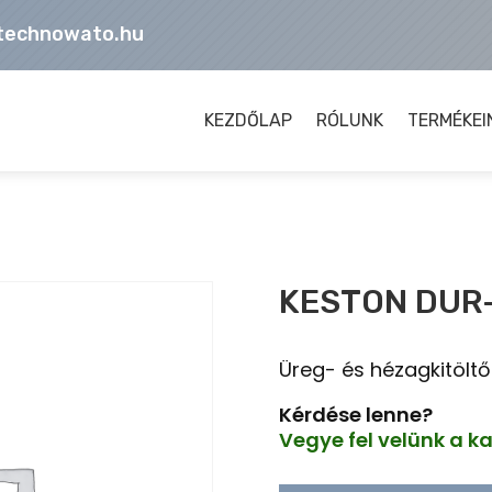
technowato.hu
KEZDŐLAP
RÓLUNK
TERMÉKEI
KESTON DUR
Üreg- és hézagkitölt
Kérdése lenne?
Vegye fel velünk a k