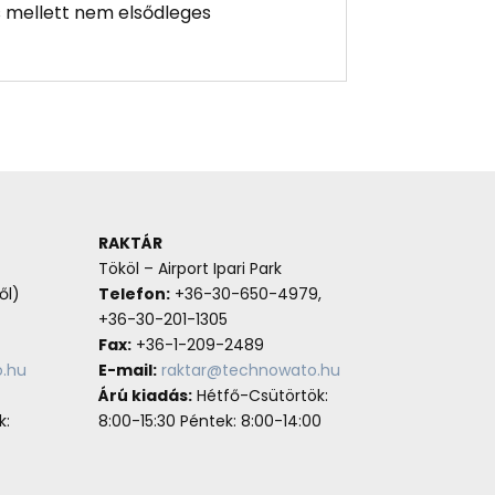
ás mellett nem elsődleges
RAKTÁR
Tököl – Airport Ipari Park
ől)
Telefon:
+36-30-650-4979,
+36-30-201-1305
Fax:
+36-1-209-2489
.hu
E-mail:
raktar@technowato.hu
Árú kiadás:
Hétfő-Csütörtök:
k:
8:00-15:30 Péntek: 8:00-14:00