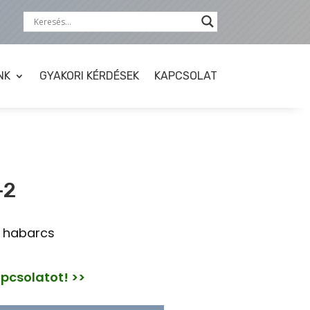
NK
GYAKORI KÉRDÉSEK
KAPCSOLAT
-2
ő habarcs
apcsolatot! >>