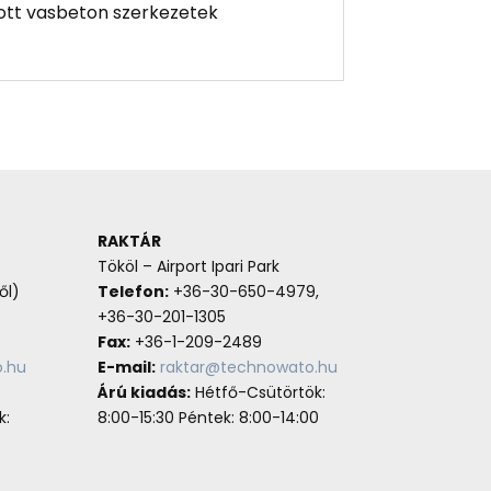
tott vasbeton szerkezetek
RAKTÁR
Tököl – Airport Ipari Park
ől)
Telefon:
+36-30-650-4979,
+36-30-201-1305
Fax:
+36-1-209-2489
.hu
E-mail:
raktar@technowato.hu
Árú kiadás:
Hétfő-Csütörtök:
k:
8:00-15:30 Péntek: 8:00-14:00