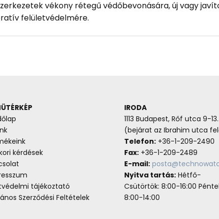
szerkezetek vékony rétegű védőbevonására, új vagy javí
ratív felületvédelmére.
ÜTÉRKÉP
IRODA
dőlap
1113 Budapest, Rőf utca 9-13.
nk
(bejárat az Ibrahim utca fel
mékeink
Telefon:
+36-1-209-2490
ori kérdések
Fax:
+36-1-209-2489
csolat
E-mail:
posta@technowato
resszum
Nyitva tartás:
Hétfő-
tvédelmi tájékoztató
Csütörtök: 8:00-16:00 Pénte
lános Szerződési Feltételek
8:00-14:00