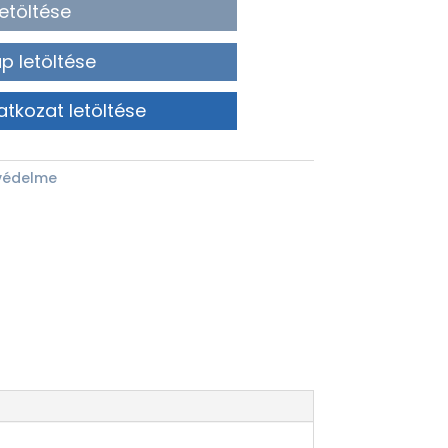
etöltése
p letöltése
atkozat letöltése
 védelme