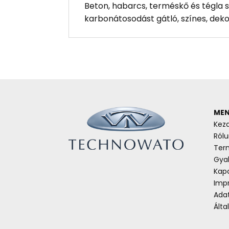
Beton, habarcs, terméskő és tégla 
karbonátosodást gátló, színes, deko
MEN
Kez
Rólu
Ter
Gyak
Kap
Imp
Ada
Álta