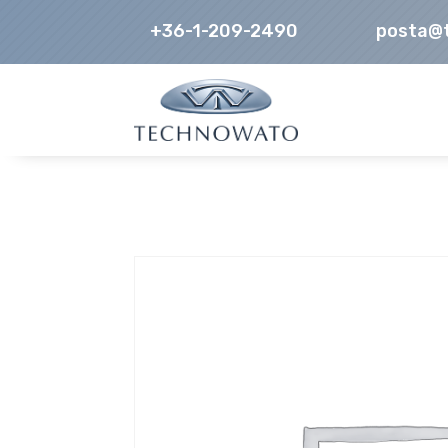
+36-1-209-2490
posta@