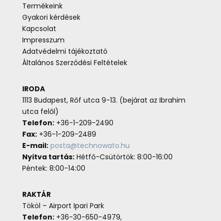
Termékeink
Gyakori kérdések
Kapcsolat
Impresszum
Adatvédelmi tájékoztató
Általános Szerződési Feltételek
IRODA
1113 Budapest, Rőf utca 9-13. (bejárat az Ibrahim
utca felől)
Telefon:
+36-1-209-2490
Fax:
+36-1-209-2489
E-mail:
posta@technowato.hu
Nyitva tartás:
Hétfő-Csütörtök: 8:00-16:00
Péntek: 8:00-14:00
RAKTÁR
Tököl – Airport Ipari Park
Telefon:
+36-30-650-4979,