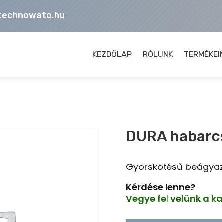
technowato.hu
KEZDŐLAP
RÓLUNK
TERMÉKEI
DURA habarc
Gyorskötésű beágya
Kérdése lenne?
Vegye fel velünk a k