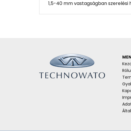
1,5-40 mm vastagságban szerelési hé
MEN
Kez
Rólu
Ter
Gyak
Kap
Imp
Ada
Álta