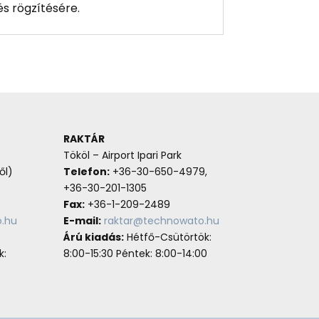
és rögzítésére.
RAKTÁR
Tököl – Airport Ipari Park
ől)
Telefon:
+36-30-650-4979,
+36-30-201-1305
Fax:
+36-1-209-2489
.hu
E-mail:
raktar@technowato.hu
Árú kiadás:
Hétfő-Csütörtök:
k:
8:00-15:30 Péntek: 8:00-14:00