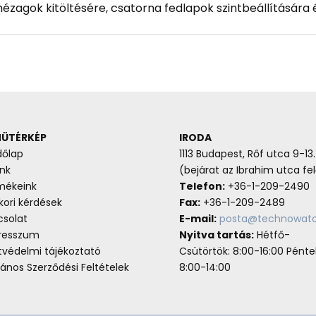
zagok kitöltésére, csatorna fedlapok szintbeállítására 
ÜTÉRKÉP
IRODA
dőlap
1113 Budapest, Rőf utca 9-13.
nk
(bejárat az Ibrahim utca fel
mékeink
Telefon:
+36-1-209-2490
ori kérdések
Fax:
+36-1-209-2489
csolat
E-mail:
posta@technowato
resszum
Nyitva tartás:
Hétfő-
tvédelmi tájékoztató
Csütörtök: 8:00-16:00 Pénte
lános Szerződési Feltételek
8:00-14:00