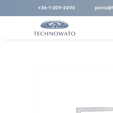
+36-1-209-2490
posta@