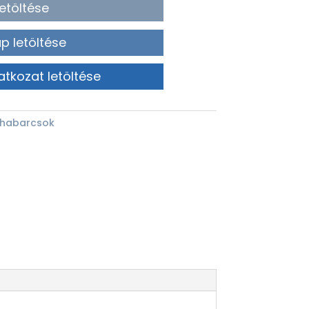
etöltése
p letöltése
atkozat letöltése
 habarcsok