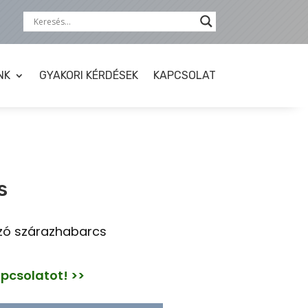
NK
GYAKORI KÉRDÉSEK
KAPCSOLAT
s
zó szárazhabarcs
apcsolatot! >>