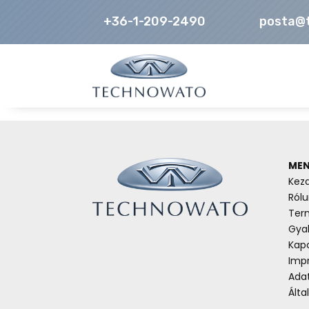
+36-1-209-2490
posta@
MEN
Kez
Rólu
Ter
Gyak
Kap
Imp
Ada
Álta