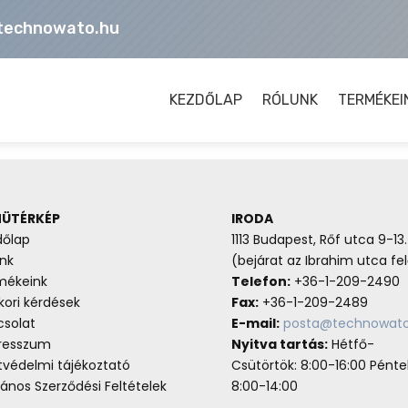
technowato.hu
KEZDŐLAP
RÓLUNK
TERMÉKEI
ÜTÉRKÉP
IRODA
dőlap
1113 Budapest, Rőf utca 9-13.
nk
(bejárat az Ibrahim utca fel
mékeink
Telefon:
+36-1-209-2490
ori kérdések
Fax:
+36-1-209-2489
csolat
E-mail:
posta@technowato
resszum
Nyitva tartás:
Hétfő-
tvédelmi tájékoztató
Csütörtök: 8:00-16:00 Pénte
lános Szerződési Feltételek
8:00-14:00