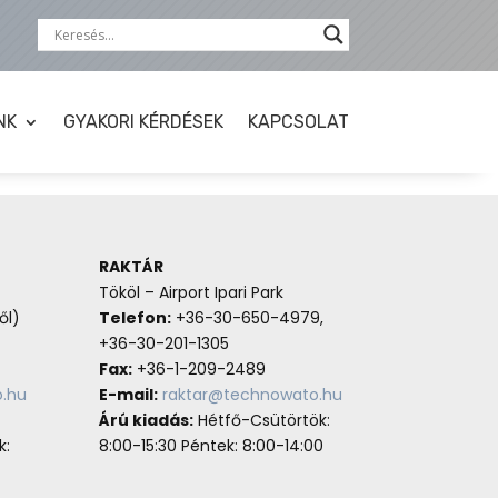
NK
GYAKORI KÉRDÉSEK
KAPCSOLAT
RAKTÁR
Tököl – Airport Ipari Park
ől)
Telefon:
+36-30-650-4979,
+36-30-201-1305
Fax:
+36-1-209-2489
.hu
E-mail:
raktar@technowato.hu
Árú kiadás:
Hétfő-Csütörtök:
k:
8:00-15:30 Péntek: 8:00-14:00