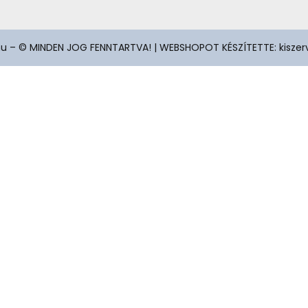
u – © MINDEN JOG FENNTARTVA! | WEBSHOPOT KÉSZÍTETTE:
kisze